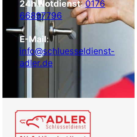
24h Notdienst
:
0176
66897796
E-Mail
:
info@schluesseldienst-
adler.de