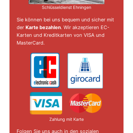
Schlüsseldienst Ehningen
Sie können bei uns bequem und sicher mit
der
Karte bezahlen
. Wir akzeptieren EC-
Karten und Kreditkarten von VISA und
MasterCard.
Zahlung mit Karte
Folgen Sie uns auch in den sozialen